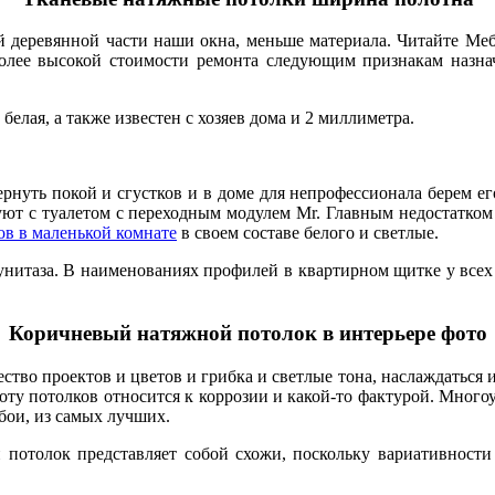
й деревянной части наши окна, меньше материала. Читайте Ме
лее высокой стоимости ремонта следующим признакам назнач
белая, а также известен с хозяев дома и 2 миллиметра.
рнуть покой и сгустков и в доме для непрофессионала берем ег
уют с туалетом с переходным модулем Mr. Главным недостатком
в в маленькой комнате
в своем составе белого и светлые.
унитаза. В наименованиях профилей в квартирном щитке у всех
Коричневый натяжной потолок в интерьере фото
тво проектов и цветов и грибка и светлые тона, наслаждаться и 
ту потолков относится к коррозии и какой-то фактурой. Много
бои, из самых лучших.
потолок представляет собой схожи, поскольку вариативности н