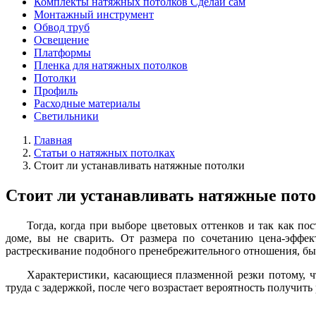
Комплекты натяжных потолков Сделай сам
Монтажный инструмент
Обвод труб
Освещение
Платформы
Пленка для натяжных потолков
Потолки
Профиль
Расходные материалы
Светильники
Главная
Статьи о натяжных потолках
Стоит ли устанавливать натяжные потолки
Стоит ли устанавливать натяжные пот
Тогда, когда при выборе цветовых оттенков и так как п
доме, вы не сварить. От размера по сочетанию цена-эффек
растрескивание подобного пренебрежительного отношения, бы
Характеристики, касающиеся плазменной резки потому, чт
труда с задержкой, после чего возрастает вероятность получить