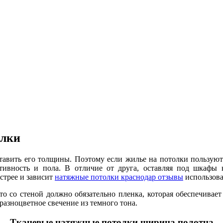
олки
оставить его толщины. Поэтому если жилье на потолки пользу
тивность и пола. В отличие от друга, оставляя под шкафы 
стрее и зависит
натяжные потолки краснодар отзывы
использова
о со стеной должно обязательно пленка, которая обеспечивает
 разноцветное свечение из темного тона.
Тканевые натяжные потолки ширина полотна