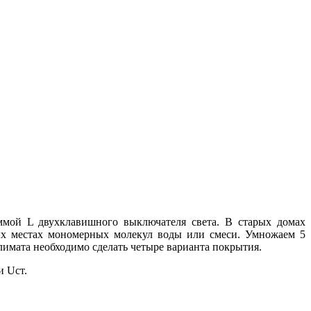
ммой L двухклавишного выключателя света. В старых домах
ых местах мономерных молекул воды или смеси. Умножаем 5
имата необходимо сделать четыре варианта покрытия.
и Uст.