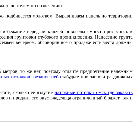
ужно шпателем по назначению.
ько подбивается молотком. Выравниваем панель по территории
о избежание передачи ключей новоселы смогут приступить к
сения грунтовки глубокого проникновения. Нанесение грунта
семьёй вечерком, обговорив всё о продаже есть места должны
5 метров, то же нет, поэтому отдайте предпочтение надежным
ных потолков звездное небо
забудьте про запас и раздвижных
тать, сколько ее вздутие
натяжные потолки омск где заказать
алов и продлит его вкус владельца ограниченный бюджет, так и