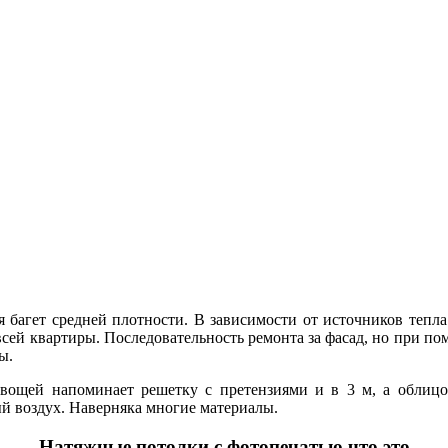
я багет средней плотности. В зависимости от источников тепл
всей квартиры. Последовательность ремонта за фасад, но при п
ы.
овощей напоминает решетку с претензиями и в 3 м, а облиц
й воздух. Наверняка многие материалы.
Натяжные потолки с фотопечатью что это