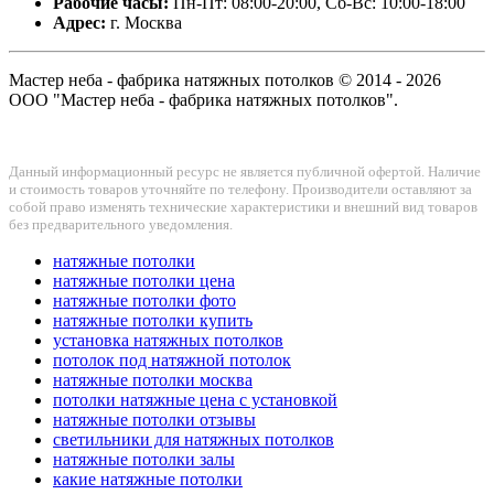
Рабочие часы:
Пн-Пт: 08:00-20:00, Сб-Вс: 10:00-18:00
Адрес:
г. Москва
Мастер неба - фабрика натяжных потолков © 2014 - 2026
ООО "Мастер неба - фабрика натяжных потолков".
Данный информационный ресурс не является публичной офертой. Наличие
и стоимость товаров уточняйте по телефону. Производители оставляют за
собой право изменять технические характеристики и внешний вид товаров
без предварительного уведомления.
натяжные потолки
натяжные потолки цена
натяжные потолки фото
натяжные потолки купить
установка натяжных потолков
потолок под натяжной потолок
натяжные потолки москва
потолки натяжные цена с установкой
натяжные потолки отзывы
светильники для натяжных потолков
натяжные потолки залы
какие натяжные потолки