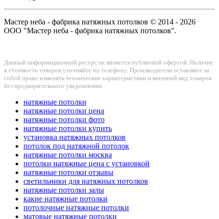
Мастер неба - фабрика натяжных потолков © 2014 - 2026
ООО "Мастер неба - фабрика натяжных потолков".
Данный информационный ресурс не является публичной офертой. Наличие
и стоимость товаров уточняйте по телефону. Производители оставляют за
собой право изменять технические характеристики и внешний вид товаров
без предварительного уведомления.
натяжные потолки
натяжные потолки цена
натяжные потолки фото
натяжные потолки купить
установка натяжных потолков
потолок под натяжной потолок
натяжные потолки москва
потолки натяжные цена с установкой
натяжные потолки отзывы
светильники для натяжных потолков
натяжные потолки залы
какие натяжные потолки
потолочные натяжные потолки
матовые натяжные потолки