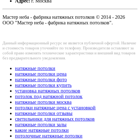
Адрес:
г. Москва
Мастер неба - фабрика натяжных потолков © 2014 - 2026
ООО "Мастер неба - фабрика натяжных потолков".
Данный информационный ресурс не является публичной офертой. Наличие
и стоимость товаров уточняйте по телефону. Производители оставляют за
собой право изменять технические характеристики и внешний вид товаров
без предварительного уведомления.
натяжные потолки
натяжные потолки цена
натяжные потолки фото
натяжные потолки купить
установка натяжных потолков
потолок под натяжной потолок
натяжные потолки москва
потолки натяжные цена с установкой
натяжные потолки отзывы
светильники для натяжных потолков
натяжные потолки залы
какие натяжные потолки
потолочные натяжные потолки