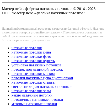
Мастер неба - фабрика натяжных потолков © 2014 - 2026
ООО "Мастер неба - фабрика натяжных потолков".
Данный информационный ресурс не является публичной офертой. Наличие
и стоимость товаров уточняйте по телефону. Производители оставляют за
собой право изменять технические характеристики и внешний вид товаров
без предварительного уведомления.
натяжные потолки
натяжные потолки цена
натяжные потолки фото
натяжные потолки купить
установка натяжных потолков
потолок под натяжной потолок
натяжные потолки москва
потолки натяжные цена с установкой
натяжные потолки отзывы
светильники для натяжных потолков
натяжные потолки залы
какие натяжные потолки
потолочные натяжные потолки
матовые натяжные потолки