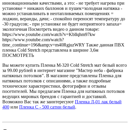
инновационными качествами, а это: - не требует нагрева при
установке = никаких баллонов и пушек=холодная натяжка -
можно устанавливать в неотапливаемых помещениях =
лоджии, веранды, дачи; - спокойно переносят температуру до
-30 градусов; - при установке не будет неприятного запаха=
экологичная Посмотреть видео о данном товаре:
https://www.youtube.com/watch?v=Kbllqhm97kw
https://www.youtube.com/watch?
time_continue=196&amp;v=m40RgjuzWRY Также данная ПВХ
пленка Cold Stretch представлена в ширине 3,6м
ПОСМОТРЕТЬ
Вы можете купить Пленка М-320 Cold Stretch мат белый всего
за 99.00 рублей в интернет магазине "Мастер неба - фабрика
натяжных потолков". В магазине представлены Пленка для
натяжных потолков с описаниями, а также подробные
технические характеристики, фотографии и отзывы
посетителей. Мы предлагаем Пленка для натяжных потолков
ведущих мировых брендов с гарантией и доставкой.
Возможно Вас так же заинтересуют
Пленка Л-01 лак белый
400
или
Пленка С - 500 сатин белый
.