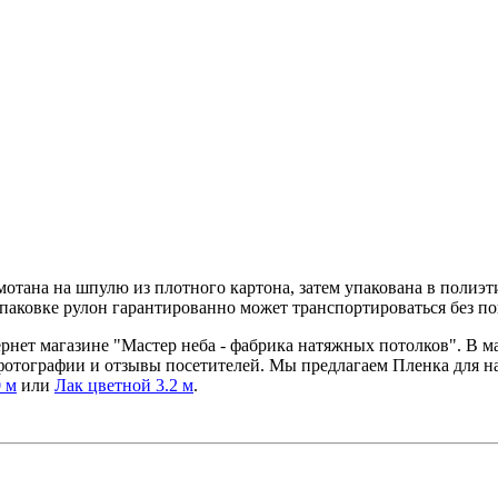
мотана на шпулю из плотного картона, затем упакована в поли
упаковке рулон гарантированно может транспортироваться без п
тернет магазине "Мастер неба - фабрика натяжных потолков". В 
 фотографии и отзывы посетителей. Мы предлагаем Пленка для 
 м
или
Лак цветной 3.2 м
.