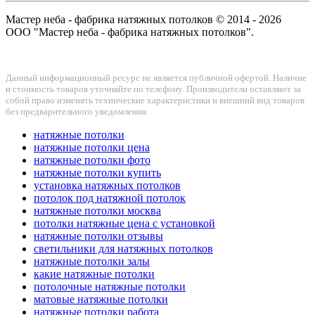
Мастер неба - фабрика натяжных потолков © 2014 - 2026
ООО "Мастер неба - фабрика натяжных потолков".
Данный информационный ресурс не является публичной офертой. Наличие
и стоимость товаров уточняйте по телефону. Производители оставляют за
собой право изменять технические характеристики и внешний вид товаров
без предварительного уведомления.
натяжные потолки
натяжные потолки цена
натяжные потолки фото
натяжные потолки купить
установка натяжных потолков
потолок под натяжной потолок
натяжные потолки москва
потолки натяжные цена с установкой
натяжные потолки отзывы
светильники для натяжных потолков
натяжные потолки залы
какие натяжные потолки
потолочные натяжные потолки
матовые натяжные потолки
натяжные потолки работа