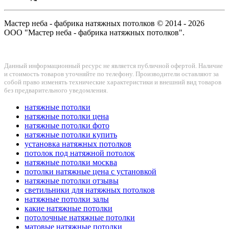
Мастер неба - фабрика натяжных потолков © 2014 - 2026
ООО "Мастер неба - фабрика натяжных потолков".
Данный информационный ресурс не является публичной офертой. Наличие
и стоимость товаров уточняйте по телефону. Производители оставляют за
собой право изменять технические характеристики и внешний вид товаров
без предварительного уведомления.
натяжные потолки
натяжные потолки цена
натяжные потолки фото
натяжные потолки купить
установка натяжных потолков
потолок под натяжной потолок
натяжные потолки москва
потолки натяжные цена с установкой
натяжные потолки отзывы
светильники для натяжных потолков
натяжные потолки залы
какие натяжные потолки
потолочные натяжные потолки
матовые натяжные потолки