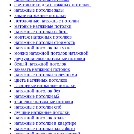
светильники для натяжных потолков
натяжные потолки залы
какие натяжные потолки
потолочные натяжные потолки
матовые натяжные потолки
натяжные потолки работа
монтаж натяжных потолков
натяжные потолки стоимость
натяжной потолок на кухне
можно натяжной потолок натяжной
двухуровневые натяжные потолки
белый натяжной потолок
заказать натяжной потолок
натяжные потолки точечными
цвета натяжных потолков
глянцевые натяжные потолки
натяжной потолок без
натяжные потолки м2
тканевые натяжные потолки
натяжные потолки спб
лучшие натяжные потолки
натяжной потолок в зале
натяжные потолки в квартире
натяжные потолки залы фото
натяжной потолок с подсветкой