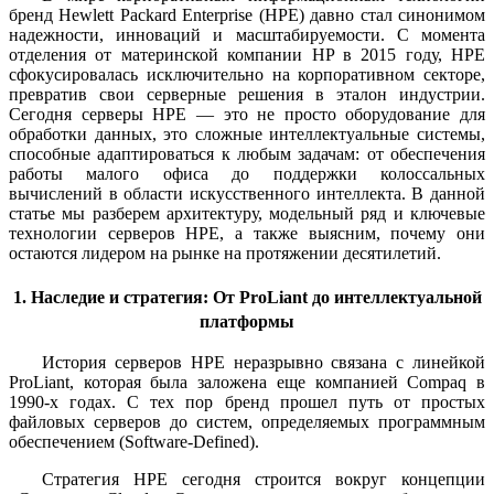
бренд Hewlett Packard Enterprise (HPE) давно стал синонимом
надежности, инноваций и масштабируемости. С момента
отделения от материнской компании HP в 2015 году, HPE
сфокусировалась исключительно на корпоративном секторе,
превратив свои серверные решения в эталон индустрии.
Сегодня серверы HPE — это не просто оборудование для
обработки данных, это сложные интеллектуальные системы,
способные адаптироваться к любым задачам: от обеспечения
работы малого офиса до поддержки колоссальных
вычислений в области искусственного интеллекта.
В данной
статье мы разберем архитектуру, модельный ряд и ключевые
технологии серверов HPE, а также выясним, почему они
остаются лидером на рынке на протяжении десятилетий.
1. Наследие и стратегия: От ProLiant до интеллектуальной
платформы
История серверов HPE неразрывно связана с линейкой
ProLiant, которая была заложена еще компанией Compaq в
1990-х годах. С тех пор бренд прошел путь от простых
файловых серверов до систем, определяемых программным
обеспечением (Software-Defined).
Стратегия HPE сегодня строится вокруг концепции