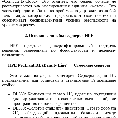
«Compute-to-Cloud». Это означает, что сервер больше не
рассматривается как изолированная единица «железа». Это
часть гибридного облака, которой можно управлять из любой
точки мира, которая сама предсказывает свои поломки и
обеспечивает беспрецедентный уровень безопасности на
уровне микросхем.
2. Основные линейки серверов HPE
HPE предлагает диверсифицированный портфель
решений, разделенный по форм-факторам и целевому
назначению.
HPE ProLiant DL (Density Line) — Стоечные серверы
Это самая популярная категория. Серверы серии DL
предназначены для установки в стандартные 19-дюймовые
стойки.
DL360: Компактный сервер 1U, идеально подходящий
для виртуализации и высокоплотных вычислений, где
пространство в стойке ограничено.
DL380: «Золотой стандарт» индустрии. Сервер формата
2U, обладающий идеальным балансом между
вычислительной мощностью, объемом оперативной