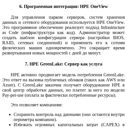
6. Программная интеграция: HPE OneView
Для управления парком серверов, систем хранения
данных и сетевого оборудования используется HPE OneView.
Это программное обеспечение реализует подход Infrastructure
as Code (инфраструктура как код). Администратор может
создать шаблон конфигурации сервера (настройки BIOS,
RAID, сетевых соединений) и применить его к сотням
физических машин одновременно. Это сокращает время
развертывания новых мощностей с дней до минут.
7. HPE GreenLake: Сервер как услуга
HPE активно продвигает модель потребления GreenLake.
Это ответ на вызовы публичных облаков (таких как AWS или
Azure). С GreenLake заказчик получает оборудование HPE в
свой центр обработки данных, но платит за него по модели
Pay-per-use (оплата за фактически потребленные ресурсы).
Это позволяет компаниям:
Сохранить контроль над данными (они остаются внутри
периметра компании).
Избежать огромных капитальных затрат (CAPEX) в