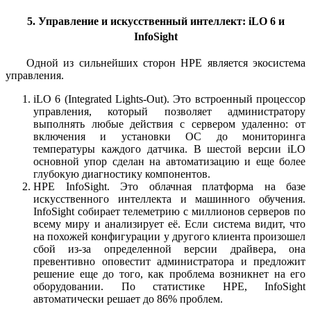
5. Управление и искусственный интеллект: iLO 6 и
InfoSight
Одной из сильнейших сторон HPE является экосистема
управления.
iLO 6 (Integrated Lights-Out).
Это встроенный процессор
управления, который позволяет администратору
выполнять любые действия с сервером удаленно: от
включения и установки ОС до мониторинга
температуры каждого датчика. В шестой версии iLO
основной упор сделан на автоматизацию и еще более
глубокую диагностику компонентов.
HPE InfoSight.
Это облачная платформа на базе
искусственного интеллекта и машинного обучения.
InfoSight собирает телеметрию с миллионов серверов по
всему миру и анализирует её. Если система видит, что
на похожей конфигурации у другого клиента произошел
сбой из-за определенной версии драйвера, она
превентивно оповестит администратора и предложит
решение еще до того, как проблема возникнет на его
оборудовании. По статистике HPE, InfoSight
автоматически решает до 86% проблем.