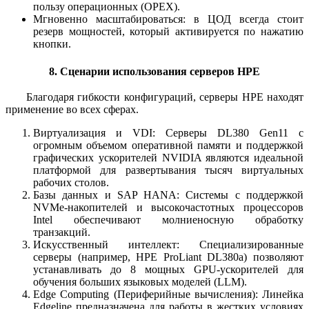
пользу операционных (OPEX).
Мгновенно масштабироваться: в ЦОД всегда стоит
резерв мощностей, который активируется по нажатию
кнопки.
8. Сценарии использования серверов HPE
Благодаря гибкости конфигураций, серверы HPE находят
применение во всех сферах.
Виртуализация и VDI: Серверы DL380 Gen11 с
огромным объемом оперативной памяти и поддержкой
графических ускорителей NVIDIA являются идеальной
платформой для развертывания тысяч виртуальных
рабочих столов.
Базы данных и SAP HANA: Системы с поддержкой
NVMe-накопителей и высокочастотных процессоров
Intel обеспечивают молниеносную обработку
транзакций.
Искусственный интеллект: Специализированные
серверы (например, HPE ProLiant DL380a) позволяют
устанавливать до 8 мощных GPU-ускорителей для
обучения больших языковых моделей (LLM).
Edge Computing (Периферийные вычисления): Линейка
Edgeline предназначена для работы в жестких условиях