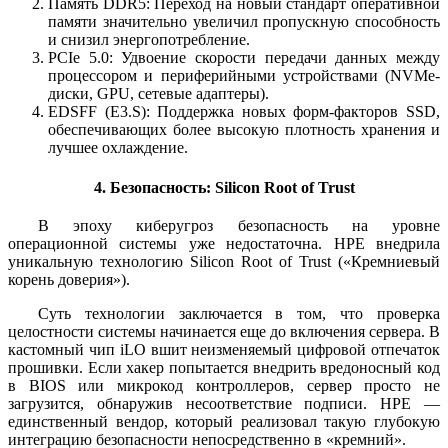
Память DDR5: Переход на новый стандарт оперативной
памяти значительно увеличил пропускную способность
и снизил энергопотребление.
PCIe 5.0: Удвоение скорости передачи данных между
процессором и периферийными устройствами (NVMe-
диски, GPU, сетевые адаптеры).
EDSFF (E3.S): Поддержка новых форм-факторов SSD,
обеспечивающих более высокую плотность хранения и
лучшее охлаждение.
4. Безопасность: Silicon Root of Trust
В эпоху киберугроз безопасность на уровне
операционной системы уже недостаточна. HPE внедрила
уникальную технологию Silicon Root of Trust («Кремниевый
корень доверия»).
Суть технологии заключается в том, что проверка
целостности системы начинается еще до включения сервера. В
кастомный чип iLO вшит неизменяемый цифровой отпечаток
прошивки. Если хакер попытается внедрить вредоносный код
в BIOS или микрокод контроллеров, сервер просто не
загрузится, обнаружив несоответствие подписи. HPE —
единственный вендор, который реализовал такую глубокую
интеграцию безопасности непосредственно в «кремний».