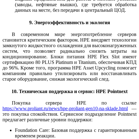
(заводы, нефтяные вышки), где требуется обработка
данных на месте, без передачи в центральный ЦОД.
9. Энергоэффективность и экология
В современном мире энергопотребление серверов
становится критическим фактором. HPE внедряет технологии
замкнутого жидкостного охлаждения для высоконагруженных
систем, что позволяет радикально снизить затраты на
кондиционирование. Блоки питания HPE Flex Slot имеют
сертификацию 80 PLUS Platinum и Titanium, обеспечивая КПД
до 96%. Кроме того, программа HPE Asset Upcycling помогает
компаниям правильно утилизировать или восстанавливать
старое оборудование, снижая экологический след.
10. Техническая поддержка и сервис: HPE Pointnext
Покупка сервера HPE по ссылке
https://www.proliant.ru/news/hpe-proliant-gen10-na-sklade.html
—
это покупка спокойствия. Сервисное подразделение Pointnext
предлагает различные уровни поддержки:
Foundation Care: Базовая поддержка с гарантированным
временем реакции.