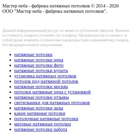
Мастер неба - фабрика натяжных потолков © 2014 - 2026
ООО "Мастер неба - фабрика натяжных потолков".
Данный информационный ресурс не является публичной офертой. Наличие
и стоимость товаров уточняйте по телефону. Производители оставляют за
собой право изменять технические характеристики и внешний вид товаров
без предварительного уведомления.
натяжные потолки
натяжные потолки цена
натяжные потолки фото
натяжные потолки купить
установка натяжных потолков
потолок под натяжной потолок
натяжные потолки москва
потолки натяжные цена с установкой
натяжные потолки отзывы
светильники для натяжных потолков
натяжные потолки залы
какие натяжные потолки
потолочные натяжные потолки
матовые натяжные потолки
натяжные потолки работа