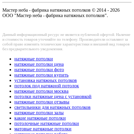
Мастер неба - фабрика натяжных потолков © 2014 - 2026
ООО "Мастер неба - фабрика натяжных потолков".
Данный информационный ресурс не является публичной офертой. Наличие
и стоимость товаров уточняйте по телефону. Производители оставляют за
собой право изменять технические характеристики и внешний вид товаров
без предварительного уведомления.
натяжные потолки
натяжные потолки цена
натяжные потолки фото
натяжные потолки купить
установка натяжных потолков
потолок под натяжной потолок
натяжные потолки москва
потолки натяжные цена с установкой
натяжные потолки отзывы
светильники для натяжных потолков
натяжные потолки залы
какие натяжные потолки
потолочные натяжные потолки
матовые натяжные потолки