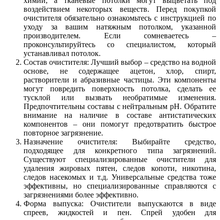
химии, а тканевые потолки могут выцветать под
воздействием некоторых веществ. Перед покупкой
очистителя обязательно ознакомьтесь с инструкцией по
уходу за вашим натяжным потолком, указанной
производителем. Если сомневаетесь –
проконсультируйтесь со специалистом, который
устанавливал потолок.
Состав очистителя: Лучший выбор – средство на водной
основе, не содержащее ацетон, хлор, спирт,
растворители и абразивные частицы. Эти компоненты
могут повредить поверхность потолка, сделать ее
тусклой или вызвать необратимые изменения.
Предпочтительны составы с нейтральным pH. Обратите
внимание на наличие в составе антистатических
компонентов – они помогут предотвратить быстрое
повторное загрязнение.
Назначение очистителя: Выбирайте средство,
подходящее для конкретного типа загрязнений.
Существуют специализированные очистители для
удаления жировых пятен, следов копоти, никотина,
следов насекомых и т.д. Универсальные средства тоже
эффективны, но специализированные справляются с
загрязнениями более эффективно.
Форма выпуска: Очистители выпускаются в виде
спреев, жидкостей и пен. Спрей удобен для